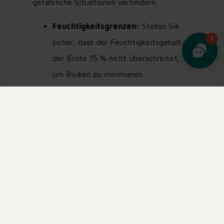
gefährliche Situationen verhindern.
Feuchtigkeitsgrenzen:
Stellen Sie
sicher, dass der Feuchtigkeitsgehalt
der Ernte 15 % nicht überschreitet,
um Risiken zu minimieren.
Temperaturgrenzen:
Die
Temperatur im Lager sollte 40–50 °C
nicht überschreiten. Bei 70–80 °C ist
die Gefahr einer Selbstentzündung
hoch.
Häufige Überwachung:
Wenn die
Temperatur 50 °C übersteigt, sollte
sie mindestens einmal täglich
überprüft werden.