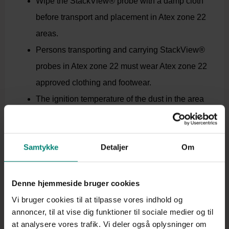
Wipe the StackView® probe with a damp cloth
before transport and placement in Atex zone 22
areas.
Persons transporting and carrying StackView®
probes in Atex zone 22 must wear Atex zone 22
approved clothing and footwear.
The ignition temperature of the dust in the area
where the StackView® is placed must be above
150°C.
Samtykke
Detaljer
Om
Return
Denne hjemmeside bruger cookies
Vi bruger cookies til at tilpasse vores indhold og
annoncer, til at vise dig funktioner til sociale medier og til
at analysere vores trafik. Vi deler også oplysninger om