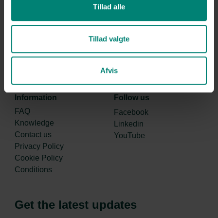
Denmark
Tillad alle
Company number:
34091986
+45 2275 8000
Tillad valgte
nb@care4farm.dk
Afvis
Information
Follow us
FAQ
Facebook
Knowledge
Linkedin
Contact us
YouTube
Privacy Policy
Cookie Policy
Conditions
Get the latest updates