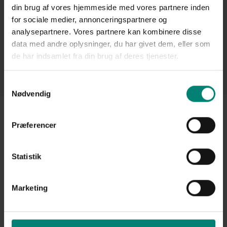
din brug af vores hjemmeside med vores partnere inden
for sociale medier, annonceringspartnere og
analysepartnere. Vores partnere kan kombinere disse
data med andre oplysninger, du har givet dem, eller som
de har indsamlet fra din brug af deres tjenester.
Samtykkevalg
Nødvendig
Præferencer
Care4farn offers 24/7
Product
support, where you can
Agriculture
call anytime if you have
any trouble with the app
Statistik
Industry
or need again an
introduction. It is alll
included and for free for
Marketing
every user
Stranden 72,
6000 Kolding,