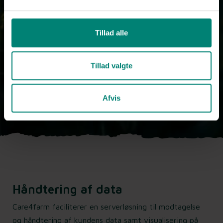
Tillad alle
Tillad valgte
Afvis
Håndtering af data
Care4farm faciliterer en serverløsning til modtagelse
og håndtering af kundens data samt visualisering på