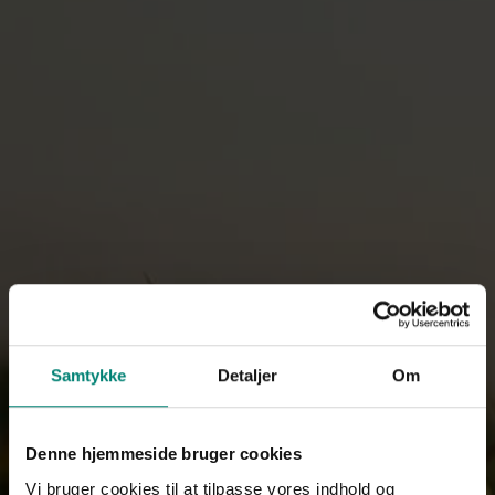
Samtykke
Detaljer
Om
Forside
/
Privatlivspolitik
Privatlivspolitik
Denne hjemmeside bruger cookies
Vi bruger cookies til at tilpasse vores indhold og