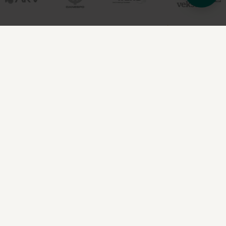
Care4farm
Produkt
Landbrug
Stranden 72,
Industri
6000 Kolding,
Danmark
CVR 34091986
+45 2275 8000
nb@care4farm.dk
Information
Følg os
FAQ
Facebook
Viden
Linkedin