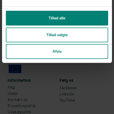
Care4farm
Produkt
Tillad alle
Landbrug
Stranden 72,
Industri
6000 Kolding,
Tillad valgte
Danmark
CVR 34091986
+45 2275 8000
Afvis
nb@care4farm.dk
Information
Følg os
FAQ
Facebook
Viden
Linkedin
Kontakt os
YouTube
Privatlivspolitik
Cookiepolitik