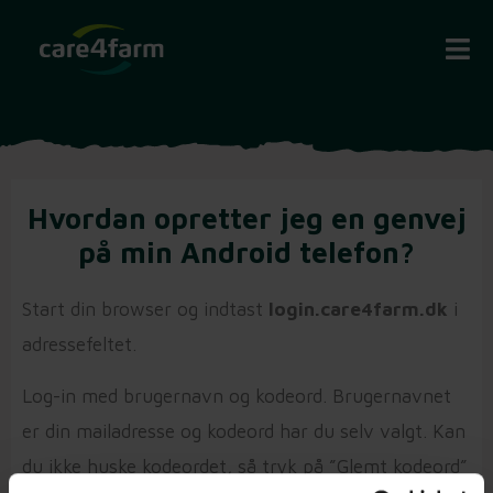
Hvordan opretter jeg en genvej
på min Android telefon?
Start din browser og indtast
login.care4farm.dk
i
adressefeltet.
Log-in med brugernavn og kodeord. Brugernavnet
er din mailadresse og kodeord har du selv valgt. Kan
du ikke huske kodeordet, så tryk på ”Glemt kodeord”