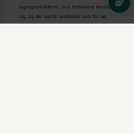
lagringsområderne. Hvis forholdene ændrer
sig, og der opstår problemer som for høj
fugtighed eller for høj temperatur, kan
StackView hurtigt sende alarmer til
brugeren, hvilket giver mulighed for at
reagere hurtigt og rette op på situationen,
inden træpillerne lider skade.
Nøglefunktioner og
fordele
Realtidsdata
– StackView giver præcise
målinger af både temperatur og fugtighed i
opbevaringslokalet. Dette betyder, at man