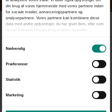
din brug af vores hjemmeside med vores partnere inden
for sociale medier, annonceringspartnere og
analysepartnere. Vores partnere kan kombinere disse
Kategorier:
data med andre oplysninger, du har givet dem, eller som
de har indsamlet fra din brug af deres tjenester.
Artikler
Blog
Fugtighed
Samtykkevalg
Hjælp og vejledning
Nødvendig
Præferencer
Statistik
Marketing