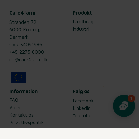
Care4farm
Produkt
Landbrug
Stranden 72,
Industri
6000 Kolding,
Danmark
CVR 34091986
+45 2275 8000
nb@care4farm.dk
Information
Følg os
FAQ
Facebook
Viden
Linkedin
Kontakt os
YouTube
Privatlivspolitik
Cookiepolitik
Betingelser