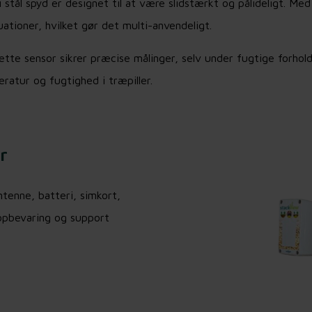
 stål spyd er designet til at være slidstærkt og pålideligt. Me
tuationer, hvilket gør det multi-anvendeligt.
te sensor sikrer præcise målinger, selv under fugtige forhold
eratur og fugtighed i træpiller.
r
antenne, batteri, simkort,
opbevaring og support