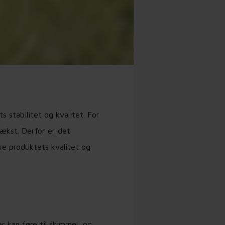
s stabilitet og kvalitet.
For
vækst. Derfor er det
re produktets kvalitet og
r kan føre til skimmel, og