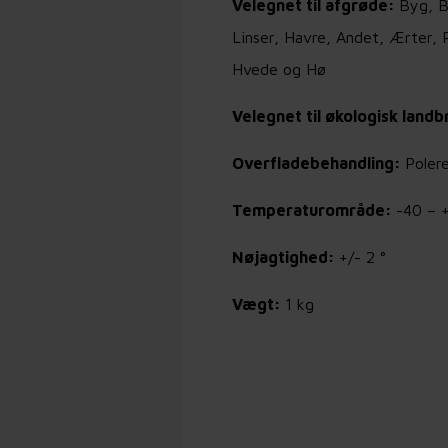
Velegnet til afgrøde:
Byg, B
Linser, Havre, Andet, Ærter, R
Hvede og Hø
Velegnet til økologisk land
Overfladebehandling:
Poler
Temperaturområde:
-40 – 
Nøjagtighed:
+/- 2 °
Vægt:
1 kg