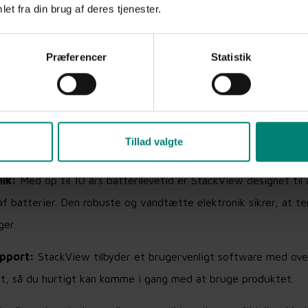
et fra din brug af deres tjenester.
Præferencer
Statistik
kview
d en kraftfuld antenne, der sikrer forbindelse overalt. Dette
Tillad valgte
vor du befinder dig.
ik:
Med op til 10 års batterilevetid er StackView designet til
af batterier. Den robuste og vandtætte elektronik sikrer, at
ger.
upport:
StackView tilbyder et brugervenligt software med over
rt, så du hurtigt kan komme i gang med at bruge produktet.