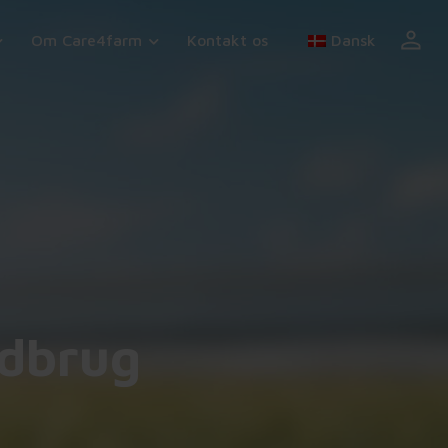
Om Care4farm
Kontakt os
Dansk
ndbrug