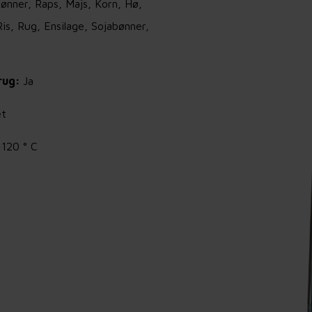
ønner, Raps, Majs, Korn, Hø,
is, Rug, Ensilage, Sojabønner,
brug:
Ja
et
+120 ° C