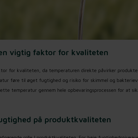
n vigtig faktor for kvaliteten
tor for kvaliteten, da temperaturen direkte påvirker produktet
tur føre til øget fugtighed og risiko for skimmel og bakterie
rette temperatur gennem hele opbevaringsprocessen for at sik
ugtighed på produktkvaliteten
afgørende rolle I produktkvaliteten. For høje fugtighedsniveaue