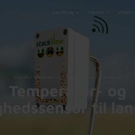
Landbrug
Industri
Viden
Forside
/
Temperatur- og fugtighedssensor til landbrug
Temperatur- og
ghedssensor til la