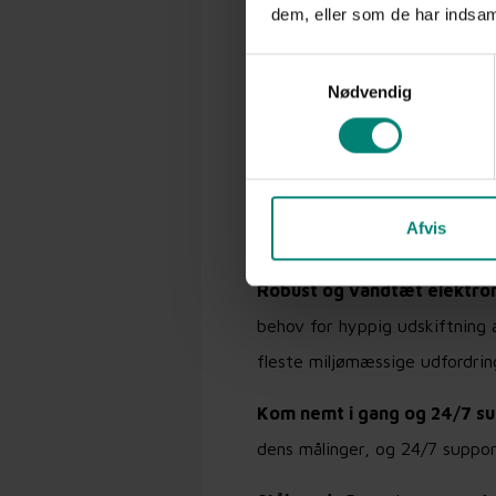
dem, eller som de har indsaml
spild.
Samtykkevalg
Nødvendig
Fordele ved Stac
Antenne:
StackView kommer me
Afvis
adgang til dine data, uanset h
Robust og vandtæt elektron
behov for hyppig udskiftning 
fleste miljømæssige udfordrin
Kom nemt i gang og 24/7 s
dens målinger, og 24/7 suppo