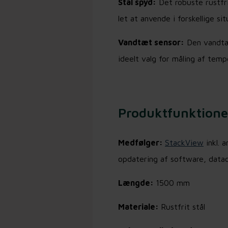
Stål spyd:
Det robuste rustfri
let at anvende i forskellige si
Vandtæt sensor:
Den vandtæt
ideelt valg for måling af temp
Produktfunktione
Medfølger:
StackView
inkl. 
opdatering af software, data
Længde:
1500 mm
Materiale:
Rustfrit stål