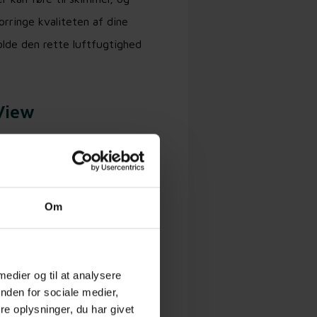
rringe kvaliteten af dine
olde den rette luftfugtighed
View
aturen og fugtigheden på ens
valitetstandard.
Om
m, hvis temperaturen og
historiske tendenser og
 medier og til at analysere
altidssporing
nden for sociale medier,
e oplysninger, du har givet
 ikke forringes og reducere