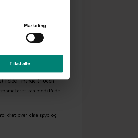
Marketing
 betyder, at du altid kan få
Tillad alle
 at holde i mange år uden
 termometeret kan modstå de
blikket over dine spyd og