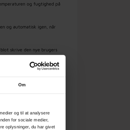
temperaturen og fugtighed på
men og automatisk igen, når
 blot skrive den nye brugers
.
Om
 medier og til at analysere
nden for sociale medier,
e oplysninger, du har givet