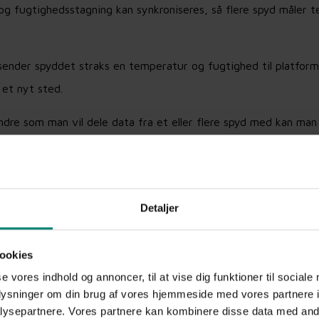
og fugtighedsstagning kan synkroniseres, så flere spyd måler 
.
 sender spyddet straks en temperatur og fugtighed til platfor
 et nyt sted.
ndre som man vil dele data fra et eller flere spyd med kan man
met selv en konto til den nye bruger og sender automatisk mail
r maksimum og minimum temperatur og fugtighed.
Detaljer
ookies
se vores indhold og annoncer, til at vise dig funktioner til sociale
oplysninger om din brug af vores hjemmeside med vores partnere i
ysepartnere. Vores partnere kan kombinere disse data med andr