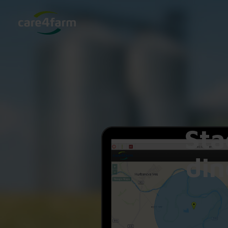
Sta
din