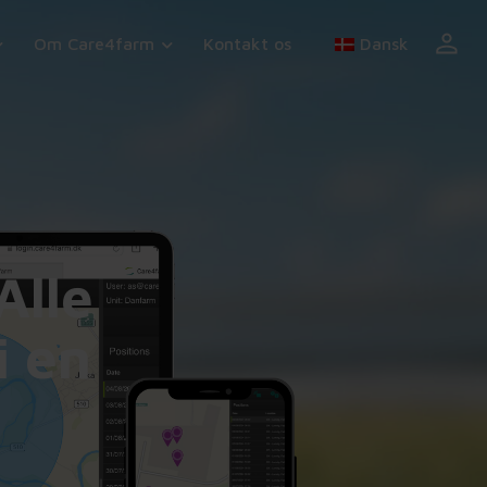
Om Care4farm
Kontakt os
Dansk
Alle
i en