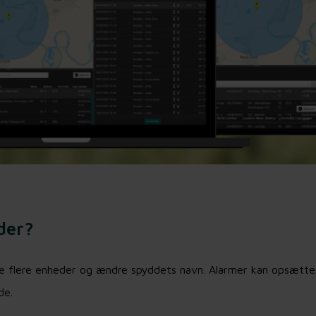
der?
 flere enheder og ændre spyddets navn. Alarmer kan opsættes i
de.