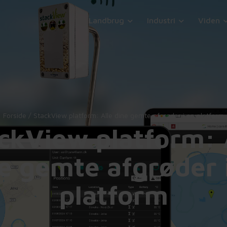
Landbrug
Industri
Viden
Forside
/
StackView platform: Alle dine gemte afgrøder i en platform
ckView platform: 
e gemte afgrøder 
platform