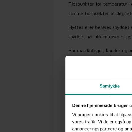
Tidspunkter for temperatur- 
samme tidspunkter af døgnet
Flyttes eller berøres spyddet
spyddet har akklimatiseret sig
Har man kolleger, kunder og a
mail. Herefter opretter syste
Typisk værdifulde alarmer e
Samtykke
Denne hjemmeside bruger c
Vi bruger cookies til at tilpas
vores trafik. Vi deler også 
annonceringspartnere og anal